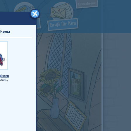
Erwachsene
Thema
igionen
ntum)