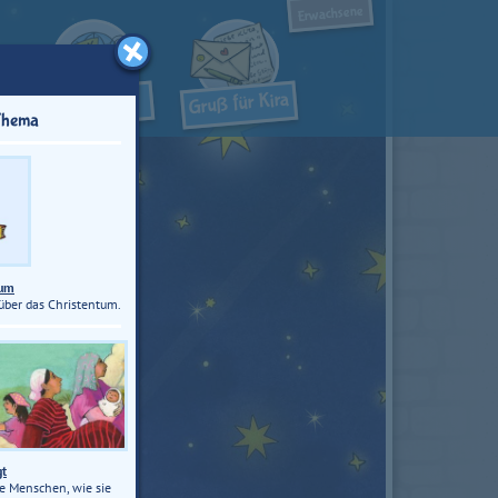
Erwachsene
Thema
tum
über das Christentum.
gt
ie Menschen, wie sie