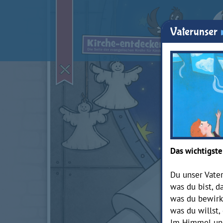
Vaterunser
Das wichtigste
Du unser Vater
was du bist, da
was du bewirk
was du willst,
Im Himmel und