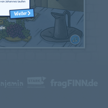
h von Johannes taufen
Weiter
nder