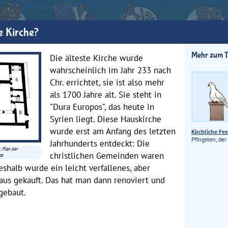
ie Kirche?
Mehr zum 
Die älteste Kirche wurde
wahrscheinlich im Jahr 233 nach
Chr. errichtet, sie ist also mehr
als 1700 Jahre alt. Sie steht in
"Dura Europos", das heute in
Syrien liegt. Diese Hauskirche
wurde erst am Anfang des letzten
Kirchliche Fes
Pfingsten, der
Jahrhunderts entdeckt: Die
: Plan der
christlichen Gemeinden waren
os
shalb wurde ein leicht verfallenes, aber
us gekauft. Das hat man dann renoviert und
gebaut.