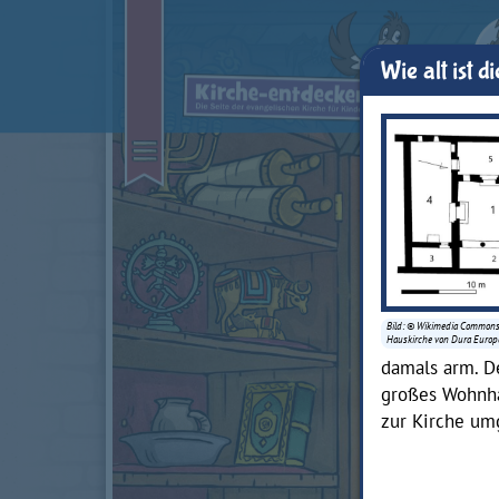
Wie alt ist d
Bild: © Wikimedia Commons
Hauskirche von Dura Europ
damals arm. De
großes Wohnha
zur Kirche um