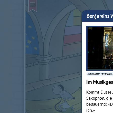
Benjamins 
Bild: © Hasan Tayyar Besik
Im Musikges
Kommt Dussel 
Saxophon, die
bedauernd: «D
ich.»