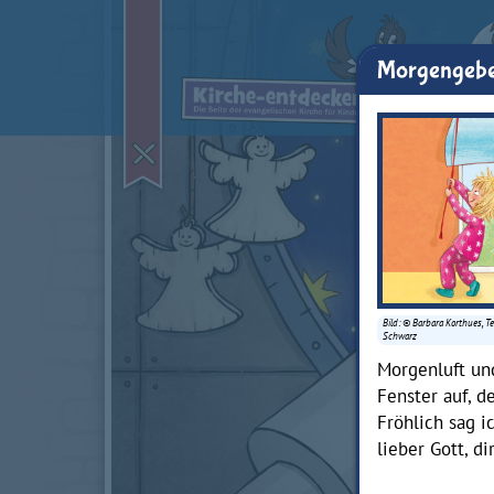
Morgengebe
Bild: © Barbara Korthues, Te
Schwarz
Morgenluft un
Fenster auf, d
Fröhlich sag i
lieber Gott, di