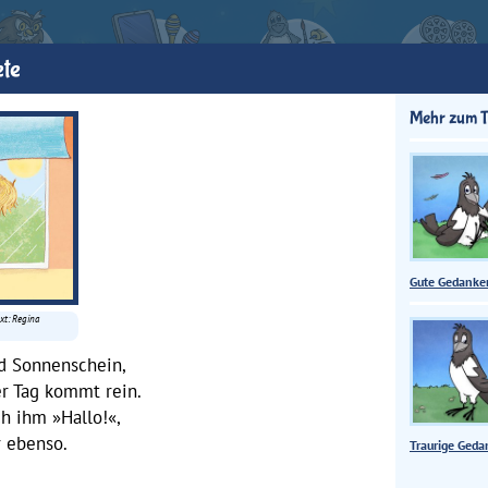
te
Mehr zum 
Gute Gedanke
xt: Regina
d Sonnenschein,
er Tag kommt rein.
ch ihm »Hallo!«,
r ebenso.
Traurige Ged