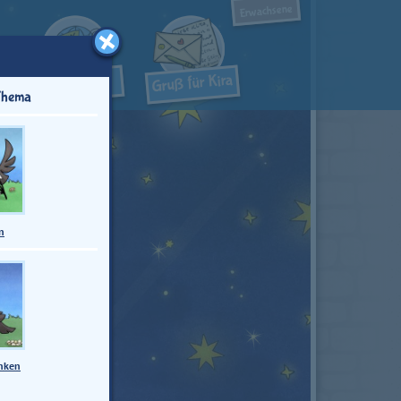
Erwachsene
Thema
n
anken