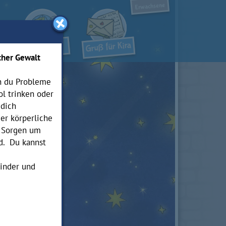
Erwachsene
cher Gewalt
nn du Probleme
ol trinken oder
dich
er körperliche
r Sorgen um
nd. Du kannst
Kinder und