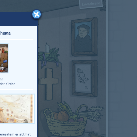
Erwachsene
Thema
hr
der Kirche
Jerusalem erlebt hat